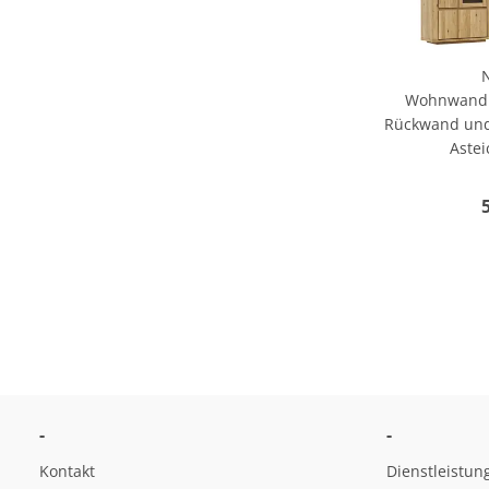
Wohnwand B
Rückwand und
Astei
-
-
Kontakt
Dienstleistun