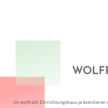
WOLF
Im wolfrath Einrichtungshaus präsentieren 