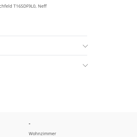
chfeld T16SDF9L0, Neff
-
Wohnzimmer