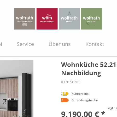
i
Service
Über uns
Kontakt
Wohnküche 52.210
Nachbildung
ID 9156385
Kühlschrank
Dunstabzugshaube
zzgl. 
9.190,00 € *