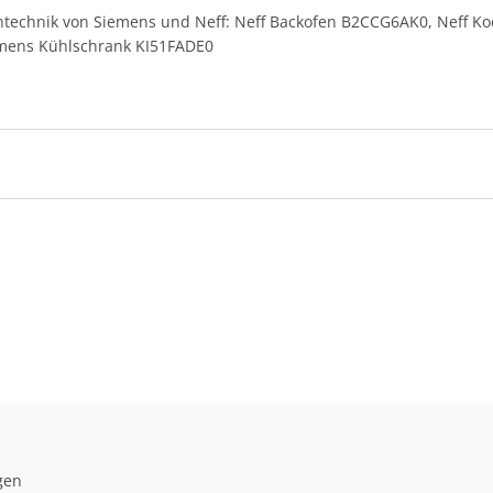
entechnik von Siemens und Neff: Neff Backofen B2CCG6AK0, Neff Ko
mens Kühlschrank KI51FADE0
gen