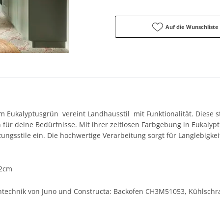
Auf die Wunschliste
m Eukalyptusgrün vereint Landhausstil mit Funktionalität. Diese st
für deine Bedürfnisse. Mit ihrer zeitlosen Farbgebung in Eukalyp
ungsstile ein. Die hochwertige Verarbeitung sorgt für Langlebigke
,2cm
kentechnik von Juno und Constructa: Backofen CH3M51053, Kühlsch