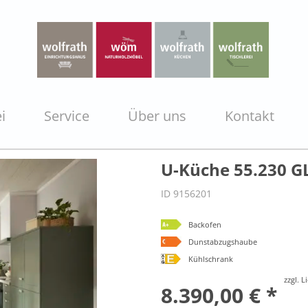
i
Service
Über uns
Kontakt
U-Küche 55.230 GL
ID 9156201
Backofen
Dunstabzugshaube
Kühlschrank
zzgl. 
8.390,00 € *