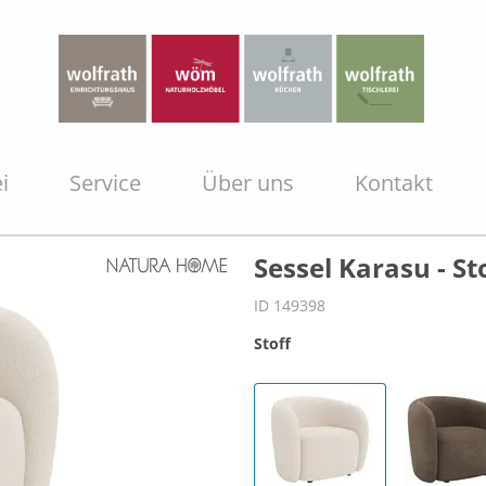
i
Service
Über uns
Kontakt
Sessel Karasu - St
ID 149398
Stoff