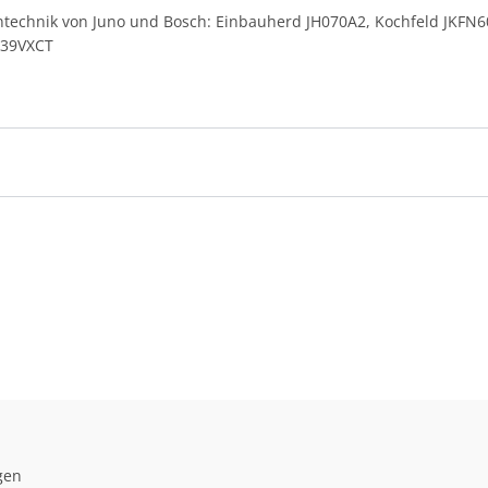
kentechnik von Juno und Bosch: Einbauherd JH070A2, Kochfeld JKF
N39VXCT
gen