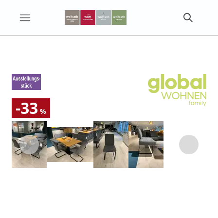
-33
%