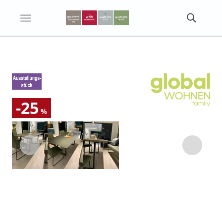
-25
%