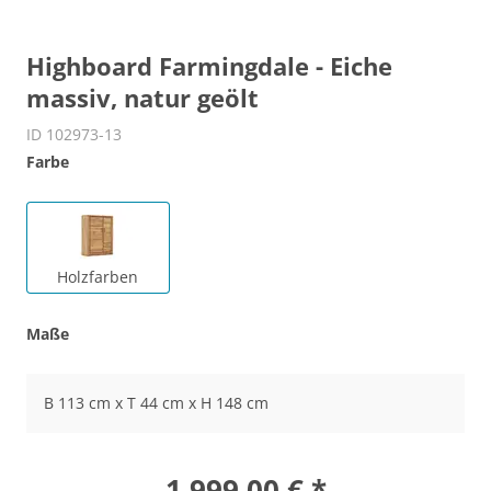
Highboard Farmingdale - Eiche
massiv, natur geölt
ID 102973-13
Farbe
Holzfarben
Maße
B 113 cm x T 44 cm x H 148 cm
1.999,00 € *