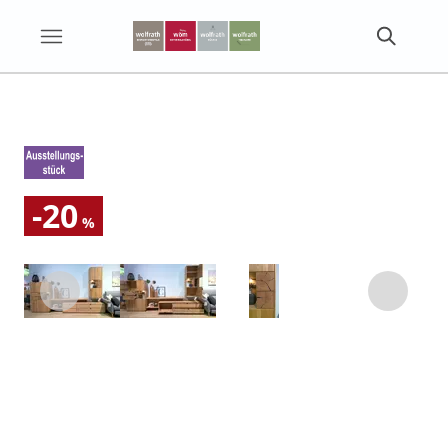
-20
%