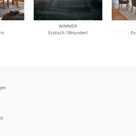
WIMMER
ro
Esstisch 18Hundert
Es
gen
it