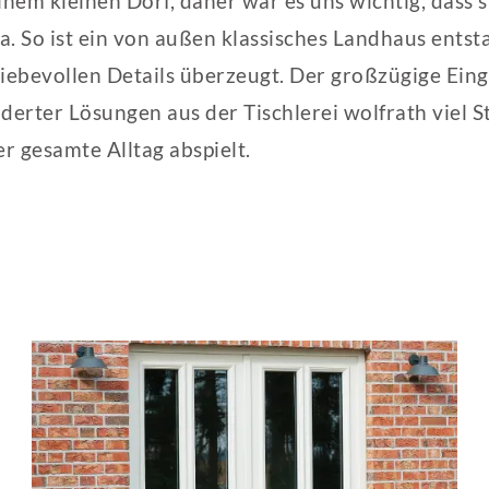
inem kleinen Dorf, daher war es uns wichtig, dass
na. So ist ein von außen klassisches Landhaus ents
iebevollen Details überzeugt. Der großzügige Eing
rter Lösungen aus der Tischlerei wolfrath viel S
r gesamte Alltag abspielt.